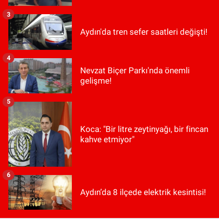
3
Aydın'da tren sefer saatleri değişti!
4
Nevzat Biçer Parkı'nda önemli
gelişme!
5
Koca: "Bir litre zeytinyağı, bir fincan
kahve etmiyor"
6
Aydın’da 8 ilçede elektrik kesintisi!