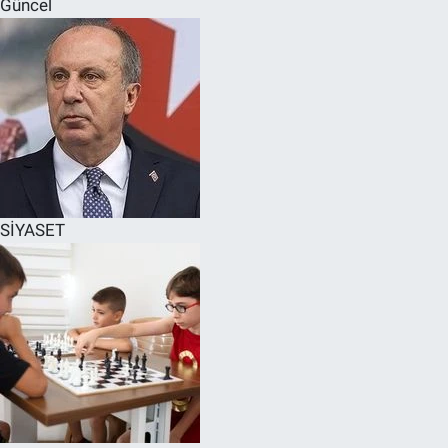
Güncel
SPOR
RESMİ İLANLAR
SİYASET