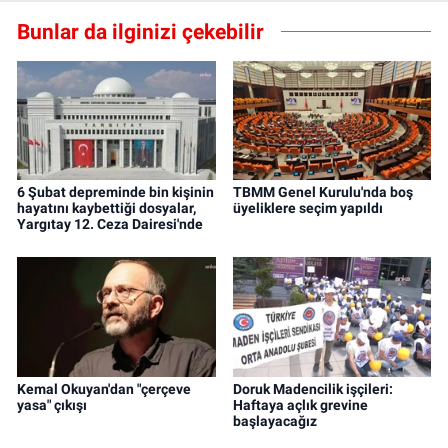
Bunlar da ilginizi çekebilir
6 Şubat depreminde bin kişinin
TBMM Genel Kurulu'nda boş
hayatını kaybettiği dosyalar,
üyeliklere seçim yapıldı
Yargıtay 12. Ceza Dairesi'nde
Kemal Okuyan'dan "çerçeve
Doruk Madencilik işçileri:
yasa" çıkışı
Haftaya açlık grevine
başlayacağız