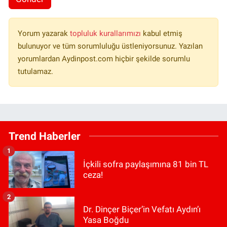
Yorum yazarak
topluluk kurallarımızı
kabul etmiş
bulunuyor ve tüm sorumluluğu üstleniyorsunuz. Yazılan
yorumlardan Aydinpost.com hiçbir şekilde sorumlu
tutulamaz.
Trend Haberler
1
İçkili sofra paylaşımına 81 bin TL
ceza!
2
Dr. Dinçer Biçer’in Vefatı Aydın’ı
Yasa Boğdu