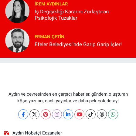
İREM AYDINLAR
İş Değişikliği Kararını Zorlaştıran
Psikolojik Tuzaklar
ERMAN ÇETIN
Efeler Belediyesi'nde Garip Garip İşler!
Aydın ve çevresinden en çarpıcı haberler, gündem oluşturan
köşe yazıları, canlı yayınlar ve daha pek çok detay!
Aydın Nöbetçi Eczaneler