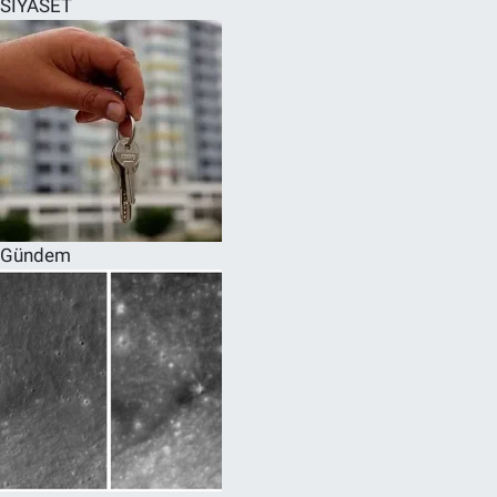
SİYASET
SPOR
RESMİ İLANLAR
Gündem