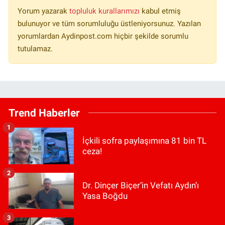
Yorum yazarak
topluluk kurallarımızı
kabul etmiş
bulunuyor ve tüm sorumluluğu üstleniyorsunuz. Yazılan
yorumlardan Aydinpost.com hiçbir şekilde sorumlu
tutulamaz.
Trend Haberler
1
İçkili sofra paylaşımına 81 bin TL
ceza!
2
Dr. Dinçer Biçer’in Vefatı Aydın’ı
Yasa Boğdu
3