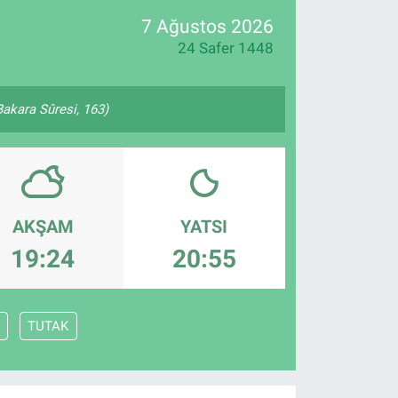
7 Ağustos 2026
24 Safer 1448
(Bakara Sûresi, 163)
AKŞAM
YATSI
19:24
20:55
TUTAK