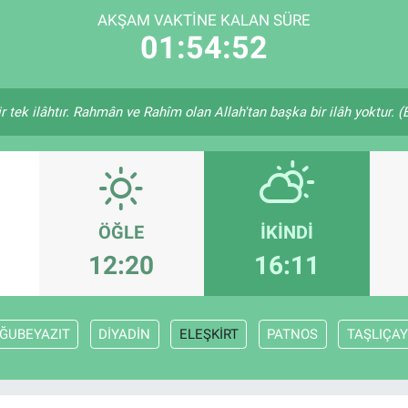
AKŞAM VAKTINE KALAN SÜRE
01:54:52
bir tek ilâhtır. Rahmân ve Rahîm olan Allah'tan başka bir ilâh yoktur. 
ÖĞLE
İKINDI
12:20
16:11
ĞUBEYAZIT
DİYADİN
ELEŞKİRT
PATNOS
TAŞLIÇAY