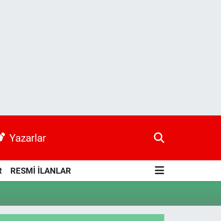
Yazarlar
R
RESMİ İLANLAR