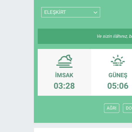
SPOR
ELEŞKİRT
RESMİ İLANLAR
Ve sizin ilâhınız, 
İMSAK
GÜNEŞ
03:28
05:06
AĞRI
DO