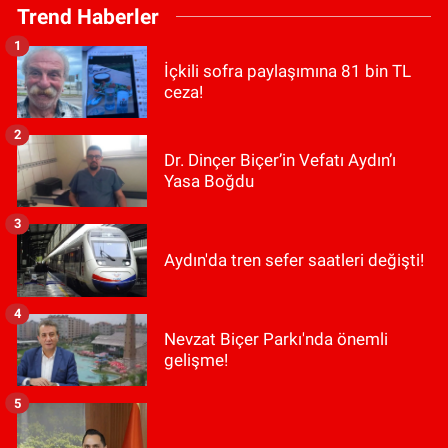
Trend Haberler
1
İçkili sofra paylaşımına 81 bin TL
ceza!
2
Dr. Dinçer Biçer’in Vefatı Aydın’ı
Yasa Boğdu
3
Aydın'da tren sefer saatleri değişti!
4
Nevzat Biçer Parkı'nda önemli
gelişme!
5