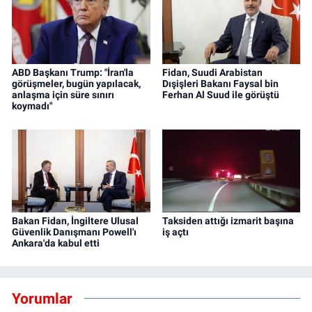
ABD Başkanı Trump: "İran'la
Fidan, Suudi Arabistan
görüşmeler, bugün yapılacak,
Dışişleri Bakanı Faysal bin
anlaşma için süre sınırı
Ferhan Al Suud ile görüştü
koymadı"
Bakan Fidan, İngiltere Ulusal
Taksiden attığı izmarit başına
Güvenlik Danışmanı Powell'ı
iş açtı
Ankara'da kabul etti
Yorumlar