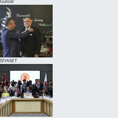
Güncel
SPOR
RESMİ İLANLAR
SİYASET