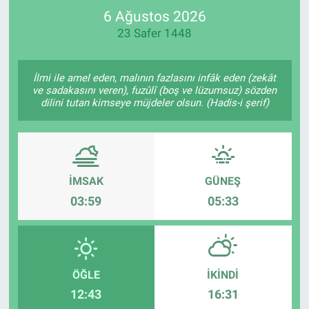
6 Ağustos 2026
SPOR
23 Safer 1448
RESMİ İLANLAR
İlmi ile amel eden, malının fazlasını infâk eden (zekât
ve sadakasını veren), fuzûlî (boş ve lüzumsuz) sözden
dilini tutan kimseye müjdeler olsun. (Hadis-i şerif)
İMSAK
GÜNEŞ
03:59
05:33
ÖĞLE
İKINDI
12:43
16:31