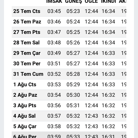
İMSAK
GÜNEŞ
ÖĞLE
İKINDI
AKŞAM
25 Tem Cts
03:45
05:23
12:44
16:34
19:54
26 Tem Paz
03:46
05:24
12:44
16:34
19:54
27 Tem Pts
03:47
05:25
12:44
16:34
19:53
28 Tem Sal
03:48
05:26
12:44
16:34
19:52
29 Tem Çar
03:49
05:27
12:44
16:33
19:51
30 Tem Per
03:51
05:27
12:44
16:33
19:50
31 Tem Cum
03:52
05:28
12:44
16:33
19:49
1 Ağu Cts
03:53
05:29
12:44
16:33
19:48
2 Ağu Paz
03:54
05:30
12:44
16:32
19:47
3 Ağu Pts
03:56
05:31
12:44
16:32
19:46
4 Ağu Sal
03:57
05:32
12:43
16:32
19:45
5 Ağu Çar
03:58
05:32
12:43
16:32
19:44
6 Ağu Per
03:59
05:33
12:43
16:31
19:43