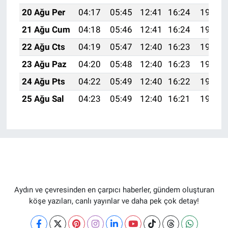
20 Ağu Per
04:17
05:45
12:41
16:24
19:27
21 Ağu Cum
04:18
05:46
12:41
16:24
19:25
22 Ağu Cts
04:19
05:47
12:40
16:23
19:24
23 Ağu Paz
04:20
05:48
12:40
16:23
19:22
24 Ağu Pts
04:22
05:49
12:40
16:22
19:21
25 Ağu Sal
04:23
05:49
12:40
16:21
19:20
Aydın ve çevresinden en çarpıcı haberler, gündem oluşturan
köşe yazıları, canlı yayınlar ve daha pek çok detay!