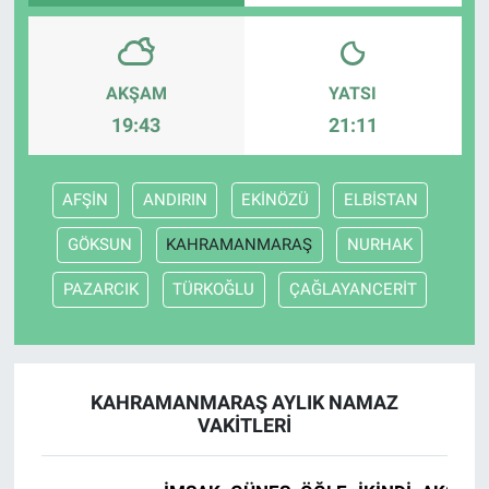
AKŞAM
YATSI
19:43
21:11
AFŞİN
ANDIRIN
EKİNÖZÜ
ELBİSTAN
GÖKSUN
KAHRAMANMARAŞ
NURHAK
PAZARCIK
TÜRKOĞLU
ÇAĞLAYANCERİT
KAHRAMANMARAŞ AYLIK NAMAZ
VAKITLERI