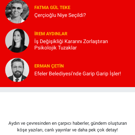
FATMA GÜL TEKE
Çerçioğlu Niye Seçildi?
İREM AYDINLAR
İş Değişikliği Kararını Zorlaştıran
Psikolojik Tuzaklar
ERMAN ÇETIN
Efeler Belediyesi'nde Garip Garip İşler!
Aydın ve çevresinden en çarpıcı haberler, gündem oluşturan
köşe yazıları, canlı yayınlar ve daha pek çok detay!