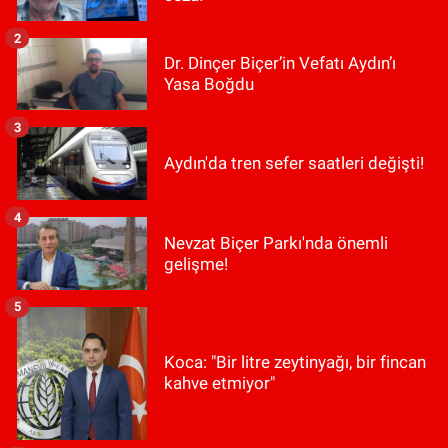
2
Dr. Dinçer Biçer’in Vefatı Aydın’ı
Yasa Boğdu
3
Aydın'da tren sefer saatleri değişti!
4
Nevzat Biçer Parkı'nda önemli
gelişme!
5
Koca: "Bir litre zeytinyağı, bir fincan
kahve etmiyor"