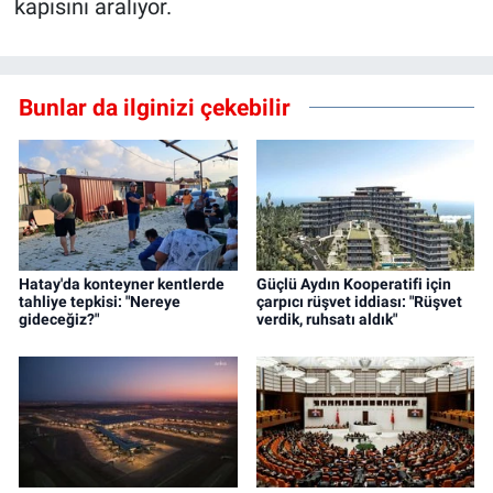
kapısını aralıyor.
Bunlar da ilginizi çekebilir
Hatay'da konteyner kentlerde
Güçlü Aydın Kooperatifi için
tahliye tepkisi: "Nereye
çarpıcı rüşvet iddiası: "Rüşvet
gideceğiz?"
verdik, ruhsatı aldık"