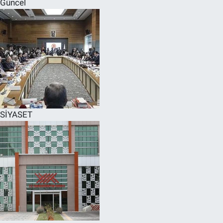
Güncel
SPOR
RESMİ İLANLAR
SİYASET