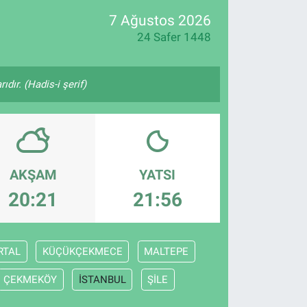
7 Ağustos 2026
24 Safer 1448
ıdır. (Hadis-i şerif)
AKŞAM
YATSI
20:21
21:56
RTAL
KÜÇÜKÇEKMECE
MALTEPE
ÇEKMEKÖY
İSTANBUL
ŞİLE