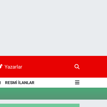
Yazarlar
R
RESMİ İLANLAR