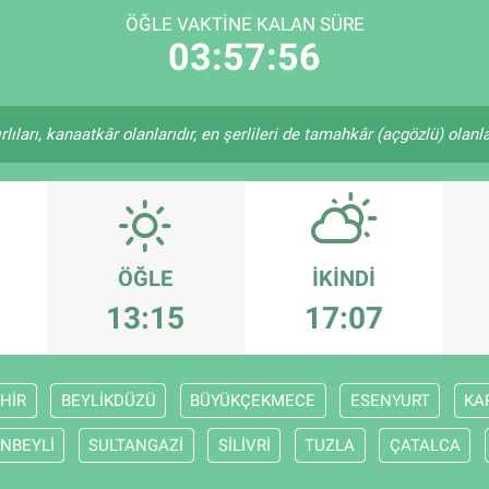
ÖĞLE VAKTINE KALAN SÜRE
03:57:56
ıları, kanaatkâr olanlarıdır, en şerlileri de tamahkâr (açgözlü) olanlar
ÖĞLE
İKINDI
13:15
17:07
HİR
BEYLİKDÜZÜ
BÜYÜKÇEKMECE
ESENYURT
KA
NBEYLİ
SULTANGAZİ
SİLİVRİ
TUZLA
ÇATALCA