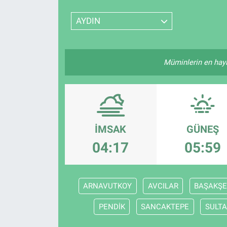
SPOR
AYDIN
RESMİ İLANLAR
Müminlerin en hayırl
İMSAK
GÜNEŞ
04:17
05:59
ARNAVUTKOY
AVCILAR
BAŞAKŞE
PENDİK
SANCAKTEPE
SULTA