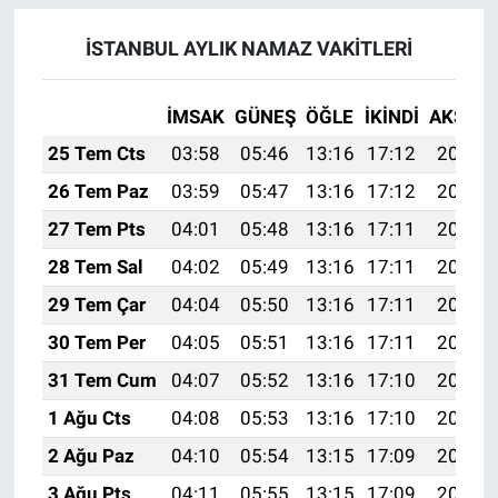
İSTANBUL AYLIK NAMAZ VAKITLERI
İMSAK
GÜNEŞ
ÖĞLE
İKINDI
AKŞAM
25 Tem Cts
03:58
05:46
13:16
17:12
20:35
26 Tem Paz
03:59
05:47
13:16
17:12
20:34
27 Tem Pts
04:01
05:48
13:16
17:11
20:33
28 Tem Sal
04:02
05:49
13:16
17:11
20:32
29 Tem Çar
04:04
05:50
13:16
17:11
20:31
30 Tem Per
04:05
05:51
13:16
17:11
20:30
31 Tem Cum
04:07
05:52
13:16
17:10
20:29
1 Ağu Cts
04:08
05:53
13:16
17:10
20:28
2 Ağu Paz
04:10
05:54
13:15
17:09
20:27
3 Ağu Pts
04:11
05:55
13:15
17:09
20:26