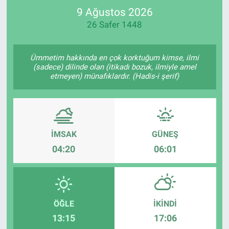
9 Ağustos 2026
SPOR
26 Safer 1448
RESMİ İLANLAR
Ümmetim hakkında en çok korktuğum kimse, ilmi
(sadece) dilinde olan (itikadı bozuk, ilmiyle amel
etmeyen) münafıklardır. (Hadis-i şerif)
İMSAK
GÜNEŞ
04:20
06:01
ÖĞLE
İKINDI
13:15
17:06