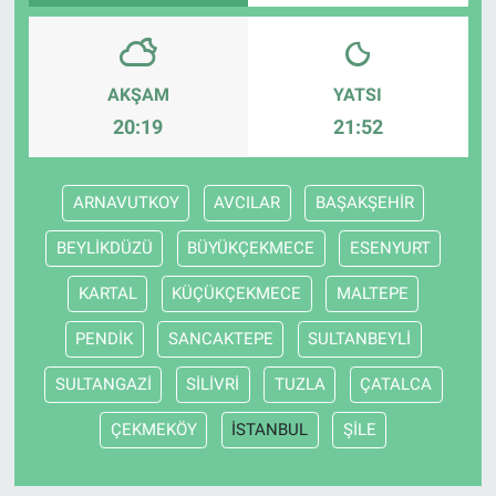
AKŞAM
YATSI
20:19
21:52
ARNAVUTKOY
AVCILAR
BAŞAKŞEHİR
BEYLİKDÜZÜ
BÜYÜKÇEKMECE
ESENYURT
KARTAL
KÜÇÜKÇEKMECE
MALTEPE
PENDİK
SANCAKTEPE
SULTANBEYLİ
SULTANGAZİ
SİLİVRİ
TUZLA
ÇATALCA
ÇEKMEKÖY
İSTANBUL
ŞİLE