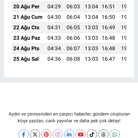
20 Ağu Per
04:29
06:03
13:04
16:51
19:55
21 Ağu Cum
04:30
06:04
13:04
16:50
19:53
22 Ağu Cts
04:31
06:05
13:03
16:49
19:52
23 Ağu Paz
04:33
06:06
13:03
16:48
19:50
24 Ağu Pts
04:34
06:07
13:03
16:48
19:49
25 Ağu Sal
04:36
06:08
13:03
16:47
19:47
Aydın ve çevresinden en çarpıcı haberler, gündem oluşturan
köşe yazıları, canlı yayınlar ve daha pek çok detay!