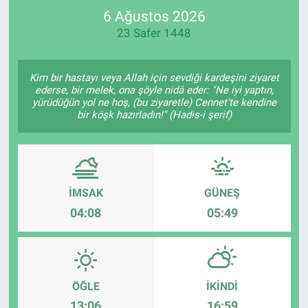
6 Ağustos 2026
SPOR
23 Safer 1448
RESMİ İLANLAR
Kim bir hastayı veya Allah için sevdiği kardeşini ziyaret
ederse, bir melek, ona şöyle nidâ eder: "Ne iyi yaptın,
yürüdüğün yol ne hoş, (bu ziyaretle) Cennet'te kendine
bir köşk hazırladın!" (Hadis-i şerif)
İMSAK
GÜNEŞ
04:08
05:49
ÖĞLE
İKINDI
13:06
16:59