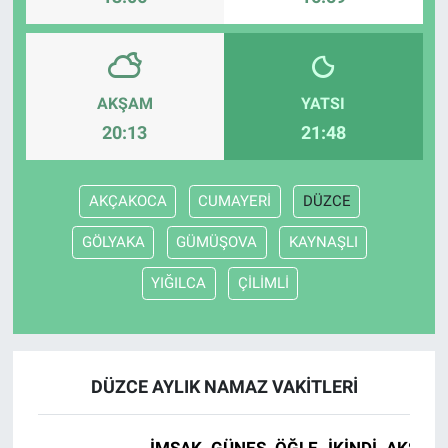
AKŞAM
YATSI
20:13
21:48
AKÇAKOCA
CUMAYERİ
DÜZCE
GÖLYAKA
GÜMÜŞOVA
KAYNAŞLI
YIĞILCA
ÇİLİMLİ
DÜZCE AYLIK NAMAZ VAKITLERI