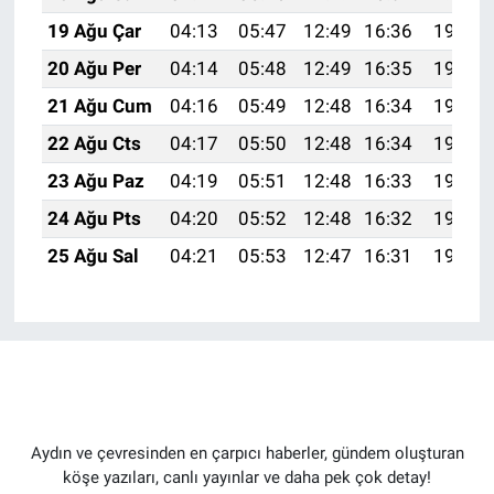
19 Ağu Çar
04:13
05:47
12:49
16:36
19:41
20 Ağu Per
04:14
05:48
12:49
16:35
19:39
21 Ağu Cum
04:16
05:49
12:48
16:34
19:38
22 Ağu Cts
04:17
05:50
12:48
16:34
19:36
23 Ağu Paz
04:19
05:51
12:48
16:33
19:35
24 Ağu Pts
04:20
05:52
12:48
16:32
19:33
25 Ağu Sal
04:21
05:53
12:47
16:31
19:32
Aydın ve çevresinden en çarpıcı haberler, gündem oluşturan
köşe yazıları, canlı yayınlar ve daha pek çok detay!