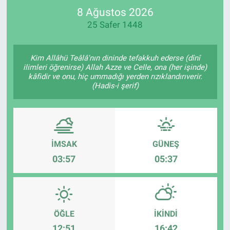
8 Ağustos 2026
SPOR
25 Safer 1448
RESMİ İLANLAR
Kim Allâhü Teâlâ'nın dininde tefakkuh ederse (dînî
ilimleri öğrenirse) Allah Azze ve Celle, ona (her işinde)
kâfidir ve onu, hiç ummadığı yerden rızıklandırıverir.
(Hadis-i şerif)
İMSAK
GÜNEŞ
03:57
05:37
ÖĞLE
İKINDI
12:51
16:42