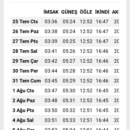
İMSAK
GÜNEŞ
ÖĞLE
İKINDI
AKŞAM
25 Tem Cts
03:36
05:24
12:52
16:47
20:10
26 Tem Paz
03:38
05:24
12:52
16:47
20:09
27 Tem Pts
03:39
05:25
12:52
16:47
20:08
28 Tem Sal
03:41
05:26
12:52
16:46
20:07
29 Tem Çar
03:42
05:27
12:52
16:46
20:06
30 Tem Per
03:44
05:28
12:52
16:46
20:05
31 Tem Cum
03:45
05:29
12:52
16:46
20:04
1 Ağu Cts
03:47
05:30
12:52
16:45
20:03
2 Ağu Paz
03:48
05:31
12:52
16:45
20:02
3 Ağu Pts
03:50
05:32
12:51
16:45
20:01
4 Ağu Sal
03:51
05:33
12:51
16:44
20:00