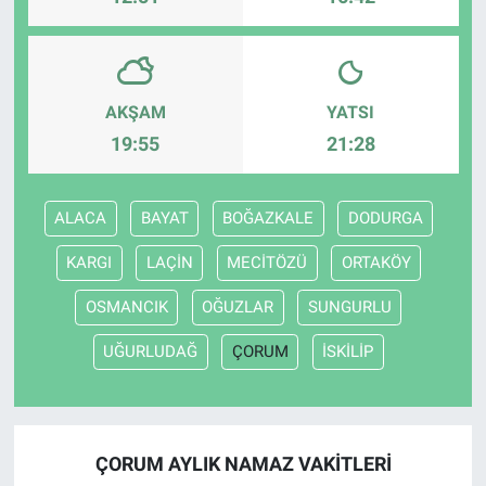
AKŞAM
YATSI
19:55
21:28
ALACA
BAYAT
BOĞAZKALE
DODURGA
KARGI
LAÇİN
MECİTÖZÜ
ORTAKÖY
OSMANCIK
OĞUZLAR
SUNGURLU
UĞURLUDAĞ
ÇORUM
İSKİLİP
ÇORUM AYLIK NAMAZ VAKITLERI