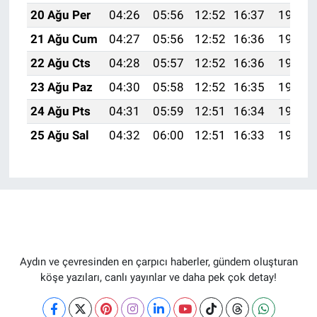
20 Ağu Per
04:26
05:56
12:52
16:37
19:39
21 Ağu Cum
04:27
05:56
12:52
16:36
19:38
22 Ağu Cts
04:28
05:57
12:52
16:36
19:37
23 Ağu Paz
04:30
05:58
12:52
16:35
19:35
24 Ağu Pts
04:31
05:59
12:51
16:34
19:34
25 Ağu Sal
04:32
06:00
12:51
16:33
19:32
Aydın ve çevresinden en çarpıcı haberler, gündem oluşturan
köşe yazıları, canlı yayınlar ve daha pek çok detay!