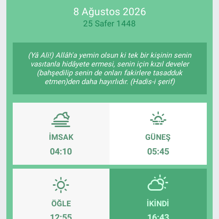
8 Ağustos 2026
SPOR
25 Safer 1448
RESMİ İLANLAR
(Yâ Ali!) Allâh'a yemin olsun ki tek bir kişinin senin
vasıtanla hidâyete ermesi, senin için kızıl develer
(bahşedilip senin de onları fakirlere tasadduk
etmen)den daha hayırlıdır. (Hadis-i şerif)
İMSAK
GÜNEŞ
04:10
05:45
ÖĞLE
İKINDI
12:55
16:43