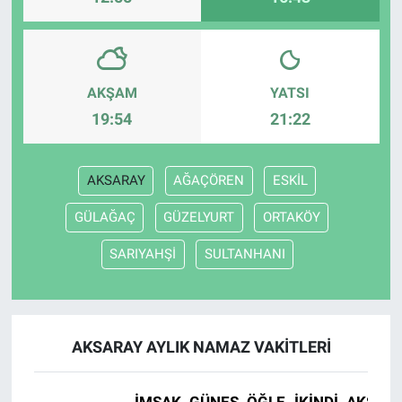
AKŞAM
YATSI
19:54
21:22
AKSARAY
AĞAÇÖREN
ESKİL
GÜLAĞAÇ
GÜZELYURT
ORTAKÖY
SARIYAHŞİ
SULTANHANI
AKSARAY AYLIK NAMAZ VAKITLERI