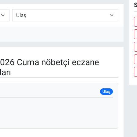
S
026 Cuma nöbetçi eczane
arı
Ulaş