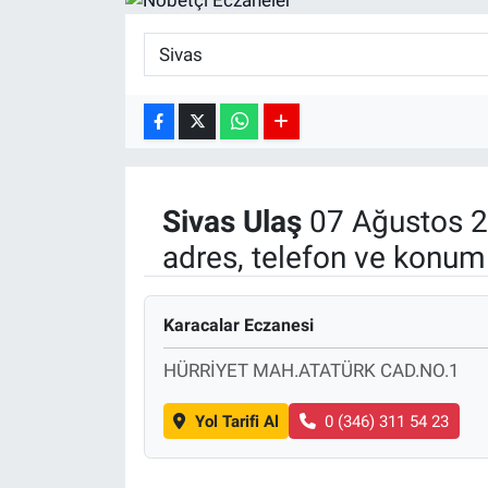
SPOR
RESMİ İLANLAR
Sivas
Ulaş
07 Ağustos 2
adres, telefon ve konuml
Karacalar Eczanesi
HÜRRİYET MAH.ATATÜRK CAD.NO.1
Yol Tarifi Al
0 (346) 311 54 23