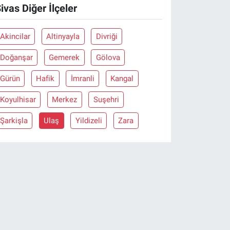
ivas Diğer İlçeler
Akincilar
Altinyayla
Divriği
Doğanşar
Gemerek
Gölova
Gürün
Hafik
İmranli
Kangal
Koyulhisar
Merkez
Suşehri
Şarkişla
Ulaş
Yildizeli
Zara