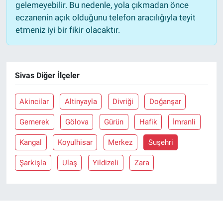
gelemeyebilir. Bu nedenle, yola çıkmadan önce
eczanenin açık olduğunu telefon aracılığıyla teyit
etmeniz iyi bir fikir olacaktır.
Sivas Diğer İlçeler
Akincilar
Altinyayla
Divriği
Doğanşar
Gemerek
Gölova
Gürün
Hafik
İmranli
Kangal
Koyulhisar
Merkez
Suşehri
Şarkişla
Ulaş
Yildizeli
Zara