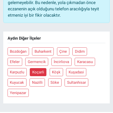
gelemeyebilir. Bu nedenle, yola çıkmadan önce
eczanenin açık olduğunu telefon aracılığıyla teyit
etmeniz iyi bir fikir olacaktır.
Aydın Diğer İlçeler
Bozdoğan
Buharkent
Çine
Didim
Efeler
Germencik
İncirliova
Karacasu
Karpuzlu
Koçarli
Köşk
Kuşadasi
Kuyucak
Nazilli
Söke
Sultanhisar
Yenipazar