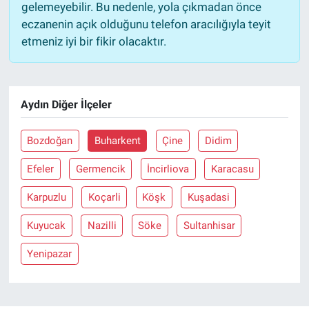
gelemeyebilir. Bu nedenle, yola çıkmadan önce
eczanenin açık olduğunu telefon aracılığıyla teyit
etmeniz iyi bir fikir olacaktır.
Aydın Diğer İlçeler
Bozdoğan
Buharkent
Çine
Didim
Efeler
Germencik
İncirliova
Karacasu
Karpuzlu
Koçarli
Köşk
Kuşadasi
Kuyucak
Nazilli
Söke
Sultanhisar
Yenipazar