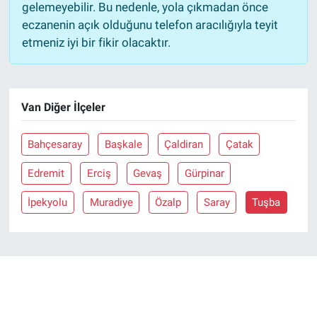
gelemeyebilir. Bu nedenle, yola çıkmadan önce
eczanenin açık olduğunu telefon aracılığıyla teyit
etmeniz iyi bir fikir olacaktır.
Van Diğer İlçeler
Bahçesaray
Başkale
Çaldiran
Çatak
Edremit
Erciş
Gevaş
Gürpinar
İpekyolu
Muradiye
Özalp
Saray
Tuşba