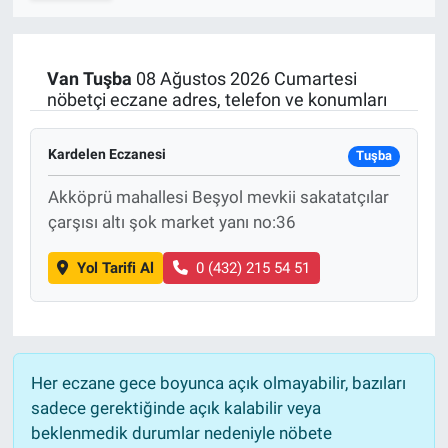
SPOR
Van
Tuşba
08 Ağustos 2026 Cumartesi
RESMİ İLANLAR
nöbetçi eczane adres, telefon ve konumları
Kardelen Eczanesi
Tuşba
Akköprü mahallesi Beşyol mevkii sakatatçılar
çarşısı altı şok market yanı no:36
Yol Tarifi Al
0 (432) 215 54 51
Her eczane gece boyunca açık olmayabilir, bazıları
sadece gerektiğinde açık kalabilir veya
beklenmedik durumlar nedeniyle nöbete