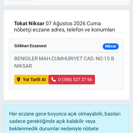
SPOR
Tokat
Niksar
07 Ağustos 2026 Cuma
RESMİ İLANLAR
nöbetçi eczane adres, telefon ve konumları
Gökhan Eczanesi
Niksar
BENGILER MAH.CUMHURIYET CAD. NO:15 B
NIKSAR
Yol Tarifi Al
0 (356) 527 27 66
Her eczane gece boyunca açık olmayabilir, bazıları
sadece gerektiğinde açık kalabilir veya
beklenmedik durumlar nedeniyle nöbete