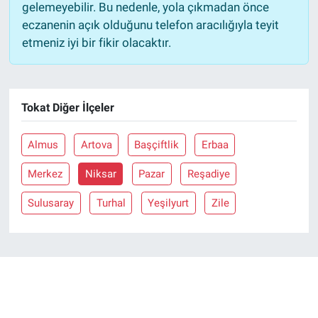
gelemeyebilir. Bu nedenle, yola çıkmadan önce
eczanenin açık olduğunu telefon aracılığıyla teyit
etmeniz iyi bir fikir olacaktır.
Tokat Diğer İlçeler
Almus
Artova
Başçiftlik
Erbaa
Merkez
Niksar
Pazar
Reşadiye
Sulusaray
Turhal
Yeşilyurt
Zile