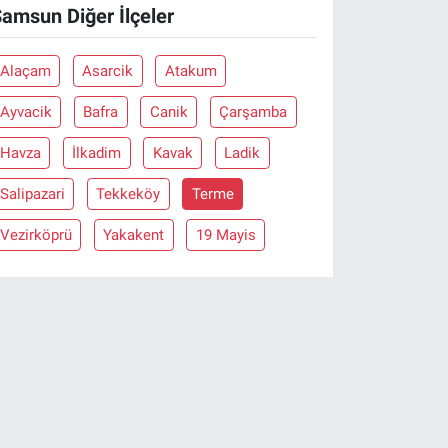
amsun Diğer İlçeler
Alaçam
Asarcik
Atakum
Ayvacik
Bafra
Canik
Çarşamba
Havza
İlkadim
Kavak
Ladik
Salipazari
Tekkeköy
Terme
Vezirköprü
Yakakent
19 Mayis