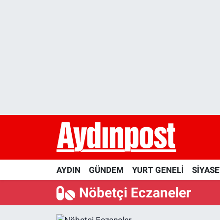
AYDIN
Aydın Nöbetçi Eczaneler
GÜNDEM
Aydın Hava Durumu
YURT GENELİ
Aydin Namaz Vakitleri
SİYASET
Aydın Trafik Yoğunluk Haritası
KÜLTÜR-SANAT
Süper Lig Puan Durumu ve Fikstür
SAĞLIK
Tüm Manşetler
AYDIN
GÜNDEM
YURT GENELİ
SİYAS
EKONOMİ
Son Dakika Haberleri
Nöbetçi Eczaneler
DÜNYA
Haber Arşivi