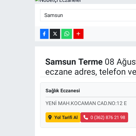
SPOR
RESMİ İLANLAR
Samsun
Terme
08 Ağust
eczane adres, telefon v
Sağlık Eczanesi
YENİ MAH.KOCAMAN CAD.NO:12 E
Yol Tarifi Al
0 (362) 876 21 98