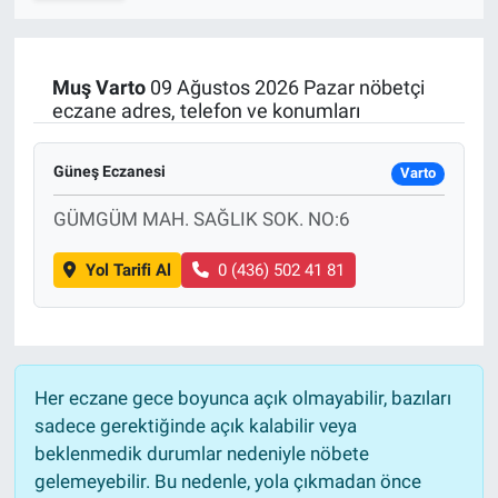
SPOR
Muş
Varto
09 Ağustos 2026 Pazar nöbetçi
RESMİ İLANLAR
eczane adres, telefon ve konumları
Güneş Eczanesi
Varto
GÜMGÜM MAH. SAĞLIK SOK. NO:6
Yol Tarifi Al
0 (436) 502 41 81
Her eczane gece boyunca açık olmayabilir, bazıları
sadece gerektiğinde açık kalabilir veya
beklenmedik durumlar nedeniyle nöbete
gelemeyebilir. Bu nedenle, yola çıkmadan önce