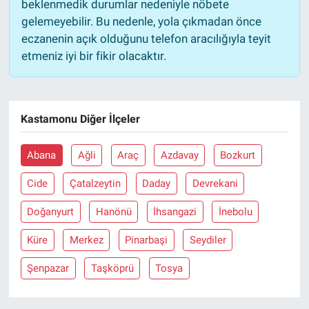
beklenmedik durumlar nedeniyle nöbete
gelemeyebilir. Bu nedenle, yola çıkmadan önce
eczanenin açık olduğunu telefon aracılığıyla teyit
etmeniz iyi bir fikir olacaktır.
Kastamonu Diğer İlçeler
Abana
Ağli
Araç
Azdavay
Bozkurt
Cide
Çatalzeytin
Daday
Devrekani
Doğanyurt
Hanönü
İhsangazi
İnebolu
Küre
Merkez
Pinarbaşi
Seydiler
Şenpazar
Taşköprü
Tosya