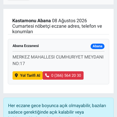
SPOR
Kastamonu
Abana
08 Ağustos 2026
RESMİ İLANLAR
Cumartesi nöbetçi eczane adres, telefon ve
konumları
Abana Eczanesi
Abana
MERKEZ MAHALLESI CUMHURIYET MEYDANI
NO:17
Yol Tarifi Al
0 (366) 564 20 30
Her eczane gece boyunca açık olmayabilir, bazıları
sadece gerektiğinde açık kalabilir veya