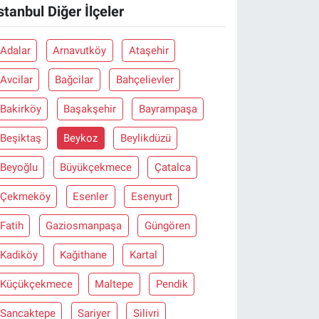
stanbul Diğer İlçeler
Adalar
Arnavutköy
Ataşehir
Avcilar
Bağcilar
Bahçelievler
Bakirköy
Başakşehir
Bayrampaşa
Beşiktaş
Beykoz
Beylikdüzü
Beyoğlu
Büyükçekmece
Çatalca
Çekmeköy
Esenler
Esenyurt
Fatih
Gaziosmanpaşa
Güngören
Kadiköy
Kağithane
Kartal
Küçükçekmece
Maltepe
Pendik
Sancaktepe
Sariyer
Silivri