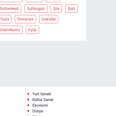
Sultanbeyli
Sultangazi
Şile
Şişli
Tuzla
Ümraniye
Üsküdar
Zeytinburnu
Eyüp
i
Yurt Geneli
Kültür Sanat
Ekonomi
Dünya