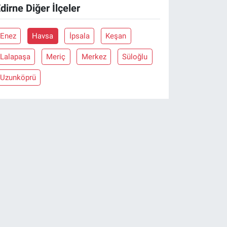
dirne Diğer İlçeler
Enez
Havsa
İpsala
Keşan
Lalapaşa
Meriç
Merkez
Süloğlu
Uzunköprü