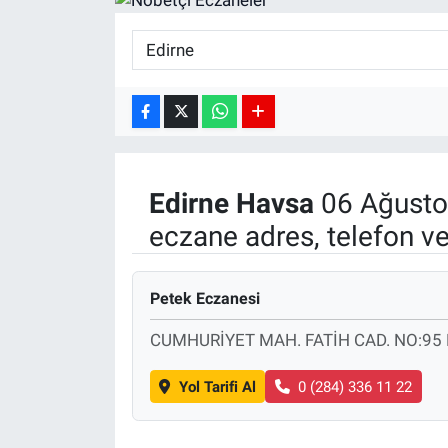
SPOR
RESMİ İLANLAR
Edirne
Havsa
06 Ağusto
eczane adres, telefon v
Petek Eczanesi
CUMHURİYET MAH. FATİH CAD. NO:95 
Yol Tarifi Al
0 (284) 336 11 22