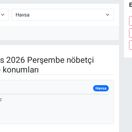
E
s 2026 Perşembe nöbetçi
e konumları
Havsa
F