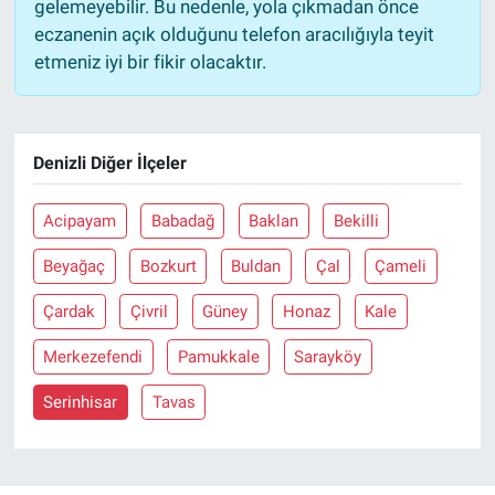
gelemeyebilir. Bu nedenle, yola çıkmadan önce
eczanenin açık olduğunu telefon aracılığıyla teyit
etmeniz iyi bir fikir olacaktır.
Denizli Diğer İlçeler
Acipayam
Babadağ
Baklan
Bekilli
Beyağaç
Bozkurt
Buldan
Çal
Çameli
Çardak
Çivril
Güney
Honaz
Kale
Merkezefendi
Pamukkale
Sarayköy
Serinhisar
Tavas