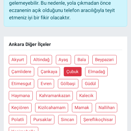
gelemeyebilir. Bu nedenle, yola çıkmadan önce
eczanenin açık olduğunu telefon aracılığıyla teyit
etmeniz iyi bir fikir olacaktır.
Ankara Diğer İlçeler
Akyurt
Altindağ
Ayaş
Bala
Beypazari
Çamlidere
Çankaya
Çubuk
Elmadağ
Etimesgut
Evren
Gölbaşi
Güdül
Haymana
Kahramankazan
Kalecik
Keçiören
Kizilcahamam
Mamak
Nallihan
Polatli
Pursaklar
Sincan
Şereflikoçhisar