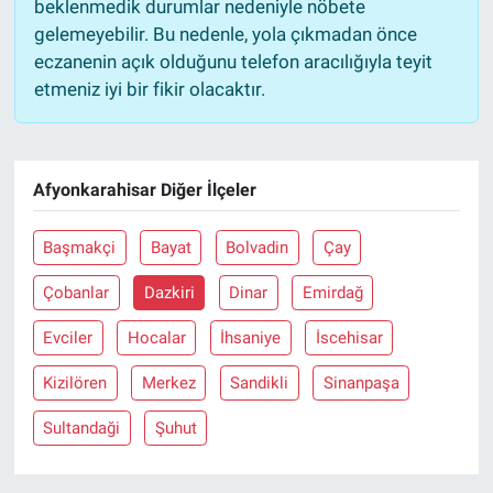
beklenmedik durumlar nedeniyle nöbete
gelemeyebilir. Bu nedenle, yola çıkmadan önce
eczanenin açık olduğunu telefon aracılığıyla teyit
etmeniz iyi bir fikir olacaktır.
Afyonkarahisar Diğer İlçeler
Başmakçi
Bayat
Bolvadin
Çay
Çobanlar
Dazkiri
Dinar
Emirdağ
Evciler
Hocalar
İhsaniye
İscehisar
Kizilören
Merkez
Sandikli
Sinanpaşa
Sultandaği
Şuhut