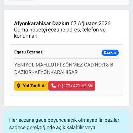
SPOR
Afyonkarahisar
Dazkırı
07 Ağustos 2026
RESMİ İLANLAR
Cuma nöbetçi eczane adres, telefon ve
konumları
Egesu Eczanesi
Dazkırı
YENIYOL MAH.LÜTFI SÖNMEZ CAD.NO:18 B
DAZKIRI-AFYONKARAHISAR
Yol Tarifi Al
0 (272) 421 37 66
Her eczane gece boyunca açık olmayabilir, bazıları
sadece gerektiğinde açık kalabilir veya