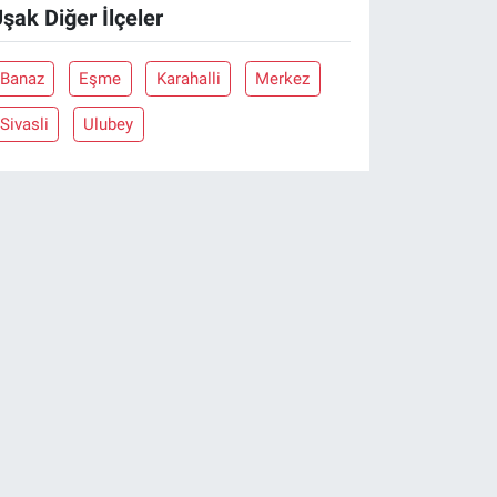
şak Diğer İlçeler
Banaz
Eşme
Karahalli
Merkez
Sivasli
Ulubey