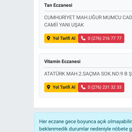
Tan Eczanesi
CUMHURİYET MAH.UĞUR MUMCU CAD.N
CAMİİ YANI UŞAK
Yol Tarifi Al
0 (276) 216 77 77
Vitamin Eczanesi
ATATÜRK MAH.2.SAÇMA SOK.NO:9 B 
Yol Tarifi Al
0 (276) 231 32 33
Her eczane gece boyunca açık olmayabilir, 
beklenmedik durumlar nedeniyle nöbete ge