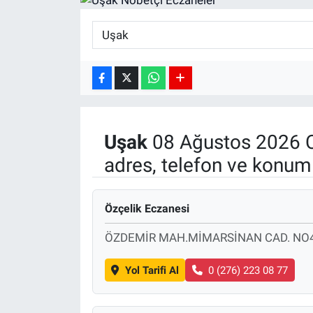
SPOR
RESMİ İLANLAR
Uşak
08 Ağustos 2026 C
adres, telefon ve konuml
Özçelik Eczanesi
ÖZDEMİR MAH.MİMARSİNAN CAD. NO4
Yol Tarifi Al
0 (276) 223 08 77