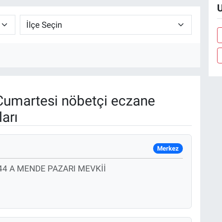
U
umartesi nöbetçi eczane
arı
Merkez
4 A MENDE PAZARI MEVKİİ