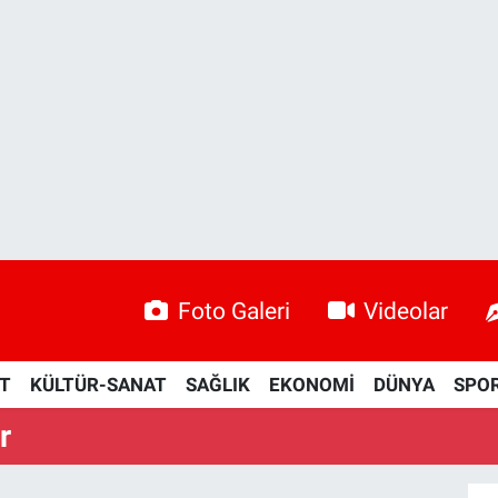
Foto Galeri
Videolar
ET
KÜLTÜR-SANAT
SAĞLIK
EKONOMİ
DÜNYA
SPO
r