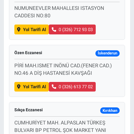
NUMUNEEVLER MAHALLESI ISTASYON
CADDESI NO:80
Yol Tarifi Al
0 (326) 712 93 03
Özen Eczanesi
İskenderun
PİRİ MAH.ISMET INÖNÜ CAD.(FENER CAD.)
NO.46 A DİŞ HASTANESİ KAVŞAĞI
Yol Tarifi Al
0 (326) 613 77 02
Sıkça Eczanesi
Kırıkhan
CUMHURİYET MAH. ALPASLAN TÜRKEŞ
BULVARI BP PETROL ŞOK MARKET YANI