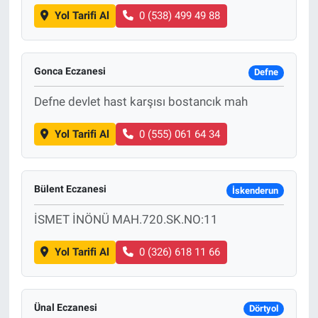
Yol Tarifi Al
0 (538) 499 49 88
Gonca Eczanesi
Defne
Defne devlet hast karşısı bostancık mah
Yol Tarifi Al
0 (555) 061 64 34
Bülent Eczanesi
İskenderun
İSMET İNÖNÜ MAH.720.SK.NO:11
Yol Tarifi Al
0 (326) 618 11 66
Ünal Eczanesi
Dörtyol