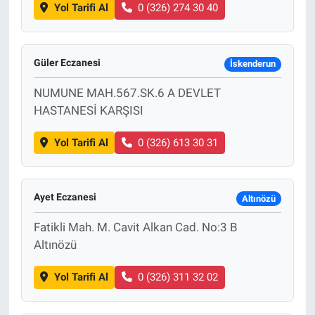
Yol Tarifi Al
0 (326) 274 30 40
Güler Eczanesi
İskenderun
NUMUNE MAH.567.SK.6 A DEVLET
HASTANESİ KARŞISI
Yol Tarifi Al
0 (326) 613 30 31
Ayet Eczanesi
Altınözü
Fatikli Mah. M. Cavit Alkan Cad. No:3 B
Altınözü
Yol Tarifi Al
0 (326) 311 32 02