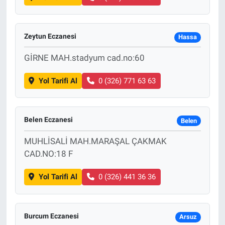
Zeytun Eczanesi
Hassa
GİRNE MAH.stadyum cad.no:60
Yol Tarifi Al
0 (326) 771 63 63
Belen Eczanesi
Belen
MUHLİSALİ MAH.MARAŞAL ÇAKMAK
CAD.NO:18 F
Yol Tarifi Al
0 (326) 441 36 36
Burcum Eczanesi
Arsuz