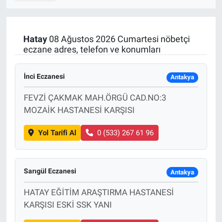
SPOR
Hatay
08 Ağustos 2026 Cumartesi nöbetçi
RESMİ İLANLAR
eczane adres, telefon ve konumları
İnci Eczanesi
Antakya
FEVZİ ÇAKMAK MAH.ÖRGÜ CAD.NO:3
MOZAİK HASTANESİ KARŞISI
Yol Tarifi Al
0 (533) 267 61 96
Sarıgül Eczanesi
Antakya
HATAY EĞİTİM ARAŞTIRMA HASTANESİ
KARŞISI ESKİ SSK YANI