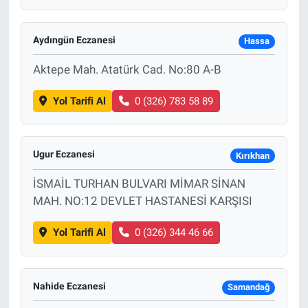
Aydıngün Eczanesi
Hassa
Aktepe Mah. Atatürk Cad. No:80 A-B
Yol Tarifi Al
0 (326) 783 58 89
Ugur Eczanesi
Kırıkhan
İSMAİL TURHAN BULVARI MİMAR SİNAN
MAH. NO:12 DEVLET HASTANESİ KARŞISI
Yol Tarifi Al
0 (326) 344 46 66
Nahide Eczanesi
Samandağ