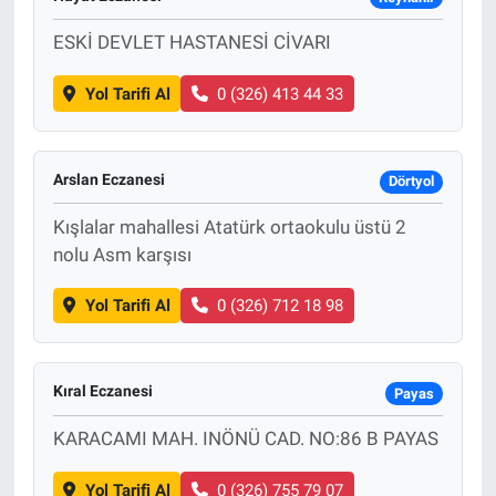
ESKİ DEVLET HASTANESİ CİVARI
Yol Tarifi Al
0 (326) 413 44 33
Arslan Eczanesi
Dörtyol
Kışlalar mahallesi Atatürk ortaokulu üstü 2
nolu Asm karşısı
Yol Tarifi Al
0 (326) 712 18 98
Kıral Eczanesi
Payas
KARACAMI MAH. INÖNÜ CAD. NO:86 B PAYAS
Yol Tarifi Al
0 (326) 755 79 07