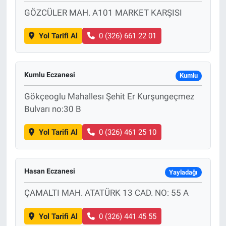
GÖZCÜLER MAH. A101 MARKET KARŞISI
Yol Tarifi Al
0 (326) 661 22 01
Kumlu Eczanesi
Kumlu
Gökçeoglu Mahallesı Şehit Er Kurşungeçmez
Bulvarı no:30 B
Yol Tarifi Al
0 (326) 461 25 10
Hasan Eczanesi
Yayladağı
ÇAMALTI MAH. ATATÜRK 13 CAD. NO: 55 A
Yol Tarifi Al
0 (326) 441 45 55