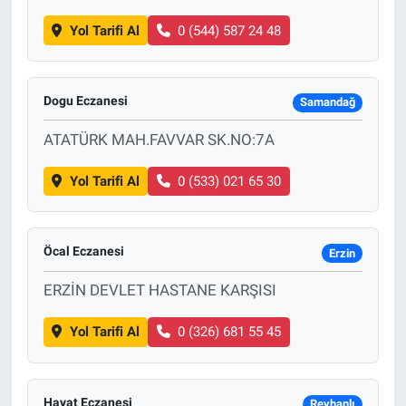
Yol Tarifi Al
0 (544) 587 24 48
Dogu Eczanesi
Samandağ
ATATÜRK MAH.FAVVAR SK.NO:7A
Yol Tarifi Al
0 (533) 021 65 30
Öcal Eczanesi
Erzin
ERZİN DEVLET HASTANE KARŞISI
Yol Tarifi Al
0 (326) 681 55 45
Hayat Eczanesi
Reyhanlı