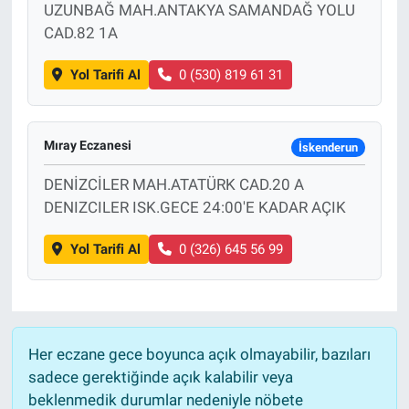
UZUNBAĞ MAH.ANTAKYA SAMANDAĞ YOLU
CAD.82 1A
Yol Tarifi Al
0 (530) 819 61 31
Mıray Eczanesi
İskenderun
DENİZCİLER MAH.ATATÜRK CAD.20 A
DENIZCILER ISK.GECE 24:00'E KADAR AÇIK
Yol Tarifi Al
0 (326) 645 56 99
Her eczane gece boyunca açık olmayabilir, bazıları
sadece gerektiğinde açık kalabilir veya
beklenmedik durumlar nedeniyle nöbete