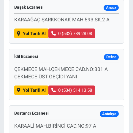
Başak Eczanesi
Arsuz
KARAAĞAÇ ŞARKKONAK MAH.593.SK.2 A
Yol Tarifi Al
0 (532) 789 28 08
İdil Eczanesi
Defne
ÇEKMECE MAH.ÇEKMECE CAD.NO:301 A
ÇEKMECE ÜST GEÇİDİ YANI
Yol Tarifi Al
0 (534) 514 13 58
Bostancı Eczanesi
Antakya
KARAALİ MAH.BİRİNCİ CAD.NO:97 A