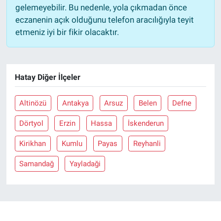
gelemeyebilir. Bu nedenle, yola çıkmadan önce
eczanenin açık olduğunu telefon aracılığıyla teyit
etmeniz iyi bir fikir olacaktır.
Hatay Diğer İlçeler
Altinözü
Antakya
Arsuz
Belen
Defne
Dörtyol
Erzin
Hassa
İskenderun
Kirikhan
Kumlu
Payas
Reyhanli
Samandağ
Yayladaği